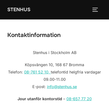
Hoppa
STENHUS
till
SLÅ PÅ
innehåll
Kontaktinformation
Stenhus i Stockholm AB
Köpsvängen 10,
168 67 Bromma
Telefon:
08-761 52 10,
telefontid helgfria vardagar
09.00-11.00
E-post:
info@stenhus.se
Jour utanför kontorstid
–
08-657 77 20